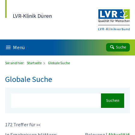
Direkt zum Inhalt
LVR-Klinik Düren
Menü
Suche
Sie sind hier:
Startseite
Globale Suche
Globale Suche
Suchen
172 Treffer für »«
In Ergebnissen blättern:
Relevanz
|
Aktualität