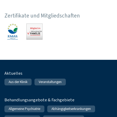
Zertifikate und Mitgliedschaften
Fußnavigation
Aktuelles
Aus der Klinik
Veranstaltungen
Behandlungsangebote & Fachgebiete
Allgemeine Psychiatrie
Abhängigkeitserkrankungen