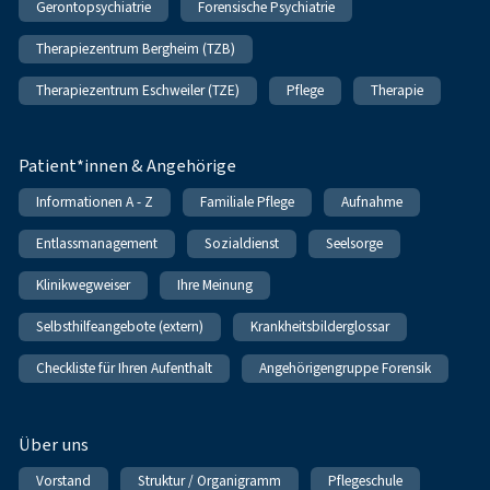
Gerontopsychiatrie
Forensische Psychiatrie
Therapiezentrum Bergheim (TZB)
Therapiezentrum Eschweiler (TZE)
Pflege
Therapie
Patient*innen & Angehörige
Informationen A - Z
Familiale Pflege
Aufnahme
Entlassmanagement
Sozialdienst
Seelsorge
Klinikwegweiser
Ihre Meinung
Selbsthilfeangebote (extern)
Krankheitsbilderglossar
Checkliste für Ihren Aufenthalt
Angehörigengruppe Forensik
Über uns
Vorstand
Struktur / Organigramm
Pflegeschule