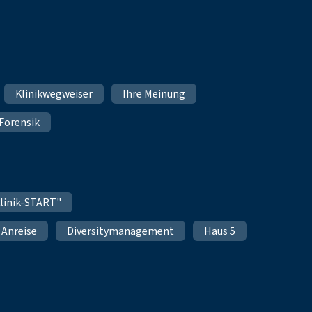
Klinikwegweiser
Ihre Meinung
Forensik
linik-START"
Anreise
Diversitymanagement
Haus 5