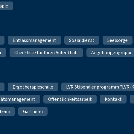
apie
Entlassmanagement
Sozialdienst
Seelsorge
r
Checkliste für Ihren Aufenthalt
Angehörigengruppe 
Ergotherapieschule
LVR Stipendienprogramm "LVR-K
itätsmanagement
Öffentlichkeitsarbeit
Kontakt
nheim
Gärtnerei