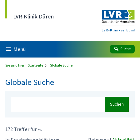
Direkt zum Inhalt
LVR-Klinik Düren
Menü
Suche
Sie sind hier:
Startseite
Globale Suche
Globale Suche
Suchen
172 Treffer für »«
In Ergebnissen blättern:
Relevanz
|
Aktualität