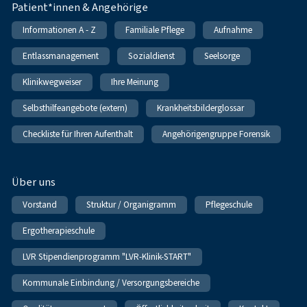
Patient*innen & Angehörige
Informationen A - Z
Familiale Pflege
Aufnahme
Entlassmanagement
Sozialdienst
Seelsorge
Klinikwegweiser
Ihre Meinung
Selbsthilfeangebote (extern)
Krankheitsbilderglossar
Checkliste für Ihren Aufenthalt
Angehörigengruppe Forensik
Über uns
Vorstand
Struktur / Organigramm
Pflegeschule
Ergotherapieschule
LVR Stipendienprogramm "LVR-Klinik-START"
Kommunale Einbindung / Versorgungsbereiche