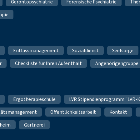
Gerontopsychiatrie
Forensische Psychiatrie
Ther
apie
Entlassmanagement
Sozialdienst
Seelsorge
r
Checkliste für Ihren Aufenthalt
Angehörigengruppe 
Ergotherapieschule
LVR Stipendienprogramm "LVR-K
itätsmanagement
Öffentlichkeitsarbeit
Kontakt
nheim
Gärtnerei