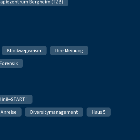
apiezentrum Bergheim (TZB)
Klinikwegweiser
Ihre Meinung
Forensik
linik-START"
Anreise
Diversitymanagement
Haus 5