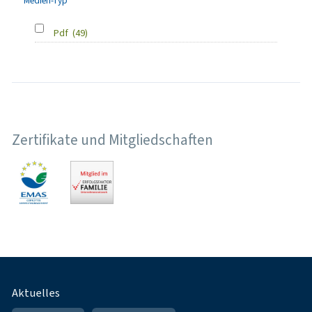
Medien-Typ
Pdf
(49)
Zertifikate und Mitgliedschaften
Fußnavigation
Aktuelles