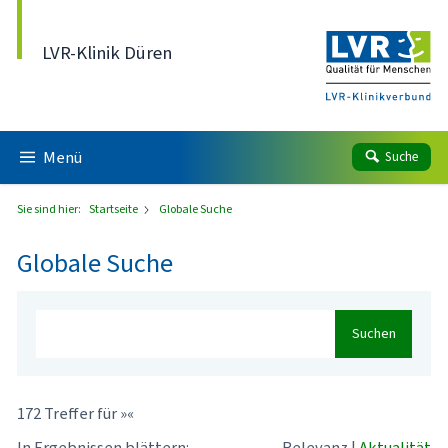
Direkt zum Inhalt
LVR-Klinik Düren
Menü
Suche
Sie sind hier:
Startseite
Globale Suche
Globale Suche
Suchen
172 Treffer für »«
In Ergebnissen blättern:
Relevanz
|
Aktualität