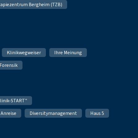
apiezentrum Bergheim (TZB)
Klinikwegweiser
Ihre Meinung
Forensik
linik-START"
Anreise
Diversitymanagement
Haus 5