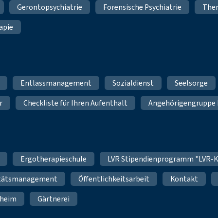
Gerontopsychiatrie
Forensische Psychiatrie
Ther
apie
Entlassmanagement
Sozialdienst
Seelsorge
r
Checkliste für Ihren Aufenthalt
Angehörigengruppe 
Ergotherapieschule
LVR Stipendienprogramm "LVR-K
itätsmanagement
Öffentlichkeitsarbeit
Kontakt
nheim
Gärtnerei