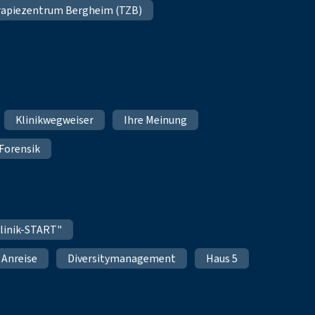
apiezentrum Bergheim (TZB)
Klinikwegweiser
Ihre Meinung
Forensik
linik-START"
Anreise
Diversitymanagement
Haus 5