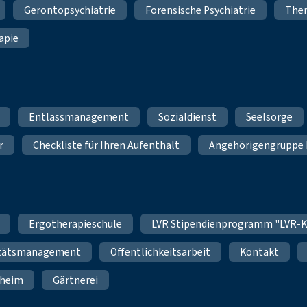
Gerontopsychiatrie
Forensische Psychiatrie
Ther
apie
Entlassmanagement
Sozialdienst
Seelsorge
r
Checkliste für Ihren Aufenthalt
Angehörigengruppe 
Ergotherapieschule
LVR Stipendienprogramm "LVR-K
itätsmanagement
Öffentlichkeitsarbeit
Kontakt
nheim
Gärtnerei