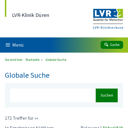
Direkt zum Inhalt
LVR-Klinik Düren
Menü
Suche
Sie sind hier:
Startseite
Globale Suche
Globale Suche
Suchen
172 Treffer für »«
In Ergebnissen blättern:
Relevanz
|
Aktualität