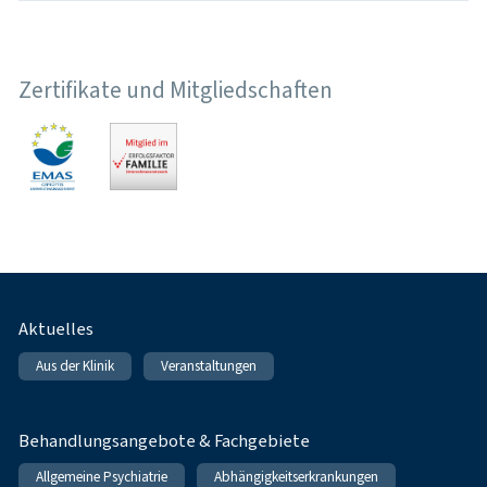
Zertifikate und Mitgliedschaften
Fußnavigation
Aktuelles
Aus der Klinik
Veranstaltungen
Behandlungsangebote & Fachgebiete
Allgemeine Psychiatrie
Abhängigkeitserkrankungen