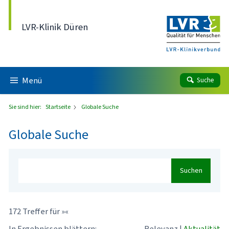
Direkt zum Inhalt
LVR-Klinik Düren
Menü
Suche
Sie sind hier:
Startseite
Globale Suche
Globale Suche
Suchen
172 Treffer für »«
In Ergebnissen blättern:
Relevanz
|
Aktualität