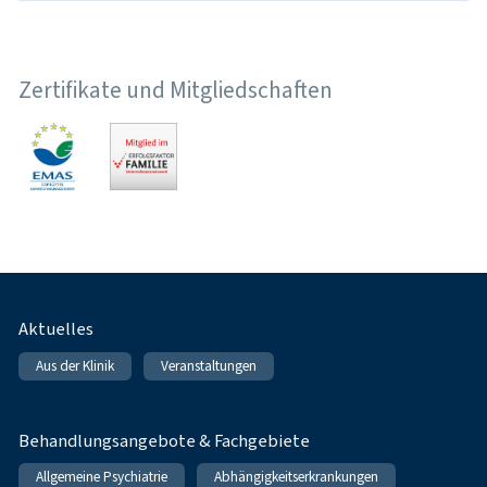
Zertifikate und Mitgliedschaften
Fußnavigation
Aktuelles
Aus der Klinik
Veranstaltungen
Behandlungsangebote & Fachgebiete
Allgemeine Psychiatrie
Abhängigkeitserkrankungen