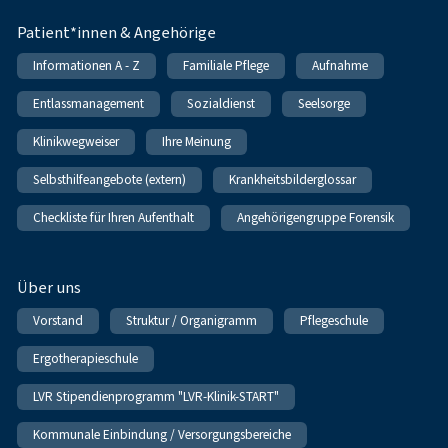
Patient*innen & Angehörige
Informationen A - Z
Familiale Pflege
Aufnahme
Entlassmanagement
Sozialdienst
Seelsorge
Klinikwegweiser
Ihre Meinung
Selbsthilfeangebote (extern)
Krankheitsbilderglossar
Checkliste für Ihren Aufenthalt
Angehörigengruppe Forensik
Über uns
Vorstand
Struktur / Organigramm
Pflegeschule
Ergotherapieschule
LVR Stipendienprogramm "LVR-Klinik-START"
Kommunale Einbindung / Versorgungsbereiche