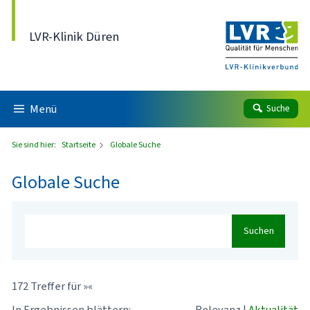
Direkt zum Inhalt
LVR-Klinik Düren
Menü
Suche
Sie sind hier:
Startseite
Globale Suche
Globale Suche
Suchen
172 Treffer für »«
In Ergebnissen blättern:
Relevanz
|
Aktualität