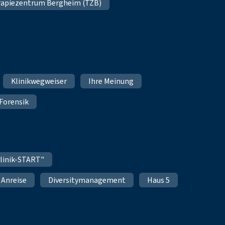
apiezentrum Bergheim (TZB)
Klinikwegweiser
Ihre Meinung
Forensik
linik-START"
Anreise
Diversitymanagement
Haus 5