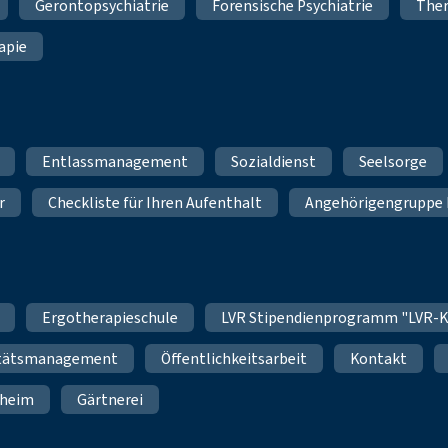
Gerontopsychiatrie
Forensische Psychiatrie
Ther
apie
Entlassmanagement
Sozialdienst
Seelsorge
r
Checkliste für Ihren Aufenthalt
Angehörigengruppe 
Ergotherapieschule
LVR Stipendienprogramm "LVR-K
itätsmanagement
Öffentlichkeitsarbeit
Kontakt
nheim
Gärtnerei