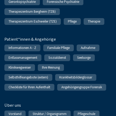
Gerontopsychiatrie
Forensische Psychiatrie
Therapiezentrum Bergheim (TZB)
Therapiezentrum Eschweiler (TZE)
Pflege
Therapie
Patient*innen & Angehörige
Informationen A - Z
Familiale Pflege
Aufnahme
Entlassmanagement
Sozialdienst
Seelsorge
Klinikwegweiser
Ihre Meinung
Selbsthilfeangebote (extern)
Krankheitsbilderglossar
Checkliste für Ihren Aufenthalt
Angehörigengruppe Forensik
Über uns
Vorstand
Struktur / Organigramm
Pflegeschule