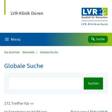
Direkt zum Inhalt
LVR-Klinik Düren
Menü
Suche
Sie sind hier:
Startseite
Globale Suche
Globale Suche
Suchen
172 Treffer für »«
In Ergebnissen blättern:
Relevanz
|
Aktualität