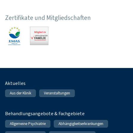
Zertifikate und Mitgliedschaften
Fußnavigation
Aktuelles
Aus der Klinik
Veranstaltungen
Behandlungsangebote & Fachgebiete
Allgemeine Psychiatrie
Abhängigkeitserkrankungen