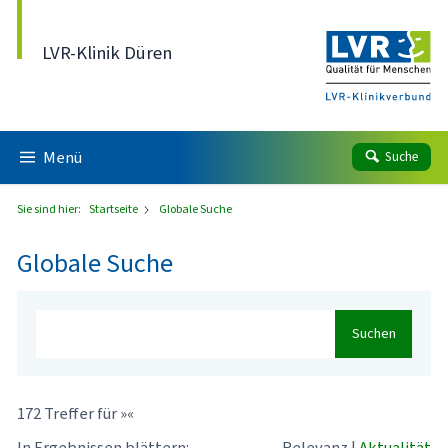
Direkt zum Inhalt
LVR-Klinik Düren
Menü
Suche
Sie sind hier:
Startseite
Globale Suche
Globale Suche
Suchen
172 Treffer für »«
In Ergebnissen blättern:
Relevanz
|
Aktualität