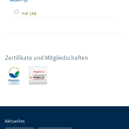
Medien-Typ
Pdf
(49)
Zertifikate und Mitgliedschaften
Fußnavigation
Aktuelles