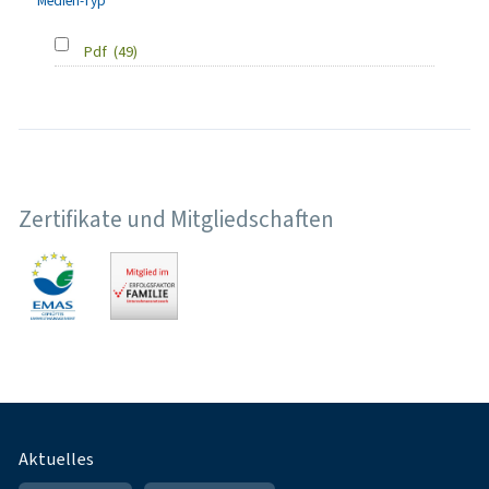
Medien-Typ
Pdf
(49)
Zertifikate und Mitgliedschaften
Fußnavigation
Aktuelles