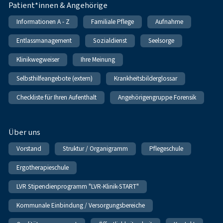
Patient*innen & Angehörige
Informationen A - Z
Familiale Pflege
Aufnahme
Entlassmanagement
Sozialdienst
Seelsorge
Klinikwegweiser
Ihre Meinung
Selbsthilfeangebote (extern)
Krankheitsbilderglossar
Checkliste für Ihren Aufenthalt
Angehörigengruppe Forensik
Über uns
Vorstand
Struktur / Organigramm
Pflegeschule
Ergotherapieschule
LVR Stipendienprogramm "LVR-Klinik-START"
Kommunale Einbindung / Versorgungsbereiche