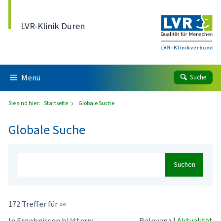
Direkt zum Inhalt
LVR-Klinik Düren
Menü
Suche
Sie sind hier:
Startseite
Globale Suche
Globale Suche
Suchen
172 Treffer für »«
In Ergebnissen blättern:
Relevanz
|
Aktualität