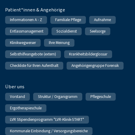
Patient*innen & Angehörige
Informationen A - Z
Familiale Pflege
Aufnahme
Entlassmanagement
Sozialdienst
Seelsorge
Klinikwegweiser
Ihre Meinung
Selbsthilfeangebote (extern)
Krankheitsbilderglossar
Checkliste für Ihren Aufenthalt
Angehörigengruppe Forensik
Über uns
Vorstand
Struktur / Organigramm
Pflegeschule
Ergotherapieschule
LVR Stipendienprogramm "LVR-Klinik-START"
Kommunale Einbindung / Versorgungsbereiche