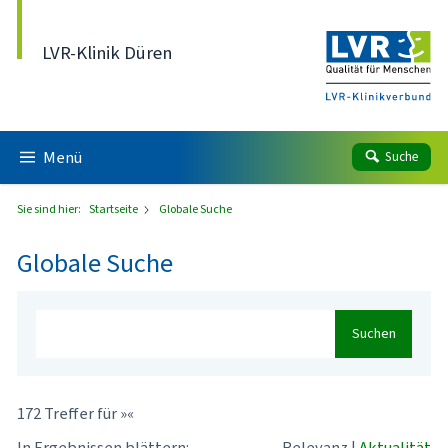
Direkt zum Inhalt
LVR-Klinik Düren
Menü
Suche
Sie sind hier:
Startseite
Globale Suche
Globale Suche
Suchen
172 Treffer für »«
In Ergebnissen blättern:
Relevanz
|
Aktualität