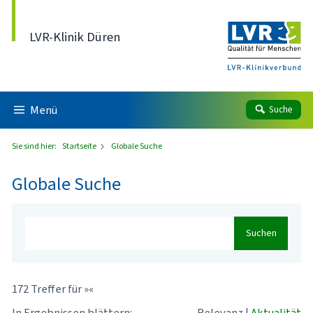
Direkt zum Inhalt
LVR-Klinik Düren
Menü
Suche
Sie sind hier:
Startseite
Globale Suche
Globale Suche
Suchen
172 Treffer für »«
In Ergebnissen blättern:
Relevanz
|
Aktualität