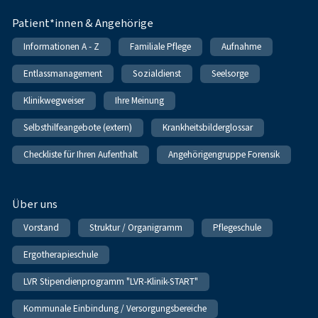
Patient*innen & Angehörige
Informationen A - Z
Familiale Pflege
Aufnahme
Entlassmanagement
Sozialdienst
Seelsorge
Klinikwegweiser
Ihre Meinung
Selbsthilfeangebote (extern)
Krankheitsbilderglossar
Checkliste für Ihren Aufenthalt
Angehörigengruppe Forensik
Über uns
Vorstand
Struktur / Organigramm
Pflegeschule
Ergotherapieschule
LVR Stipendienprogramm "LVR-Klinik-START"
Kommunale Einbindung / Versorgungsbereiche