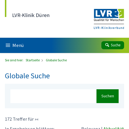
Direkt zum Inhalt
LVR-Klinik Düren
Menü
Suche
Sie sind hier:
Startseite
Globale Suche
Globale Suche
Suchen
172 Treffer für »«
In Ergebnissen blättern:
Relevanz
|
Aktualität