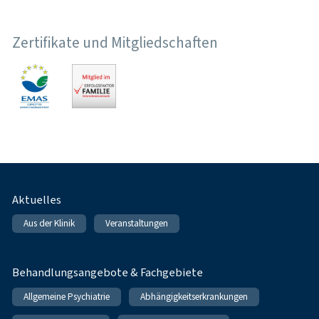
Zertifikate und Mitgliedschaften
Fußnavigation
Aktuelles
Aus der Klinik
Veranstaltungen
Behandlungsangebote & Fachgebiete
Allgemeine Psychiatrie
Abhängigkeitserkrankungen