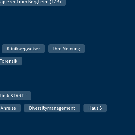
apiezentrum Bergheim (TZB)
Klinikwegweiser
Ihre Meinung
Forensik
linik-START"
Anreise
Diversitymanagement
Haus 5