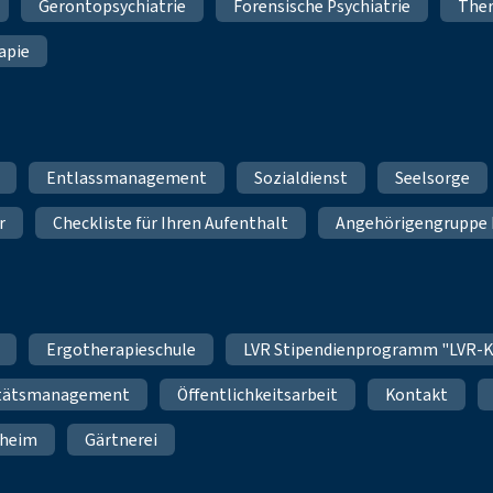
Gerontopsychiatrie
Forensische Psychiatrie
Ther
apie
Entlassmanagement
Sozialdienst
Seelsorge
r
Checkliste für Ihren Aufenthalt
Angehörigengruppe 
Ergotherapieschule
LVR Stipendienprogramm "LVR-K
itätsmanagement
Öffentlichkeitsarbeit
Kontakt
nheim
Gärtnerei