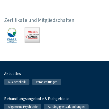
Zertifikate und Mitgliedschaften
Fußnavigation
Aktuelles
Aus der Klinik
Veranstaltungen
Behandlungsangebote & Fachgebiete
Allgemeine Psychiatrie
Abhängigkeitserkrankungen