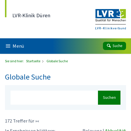
Direkt zum Inhalt
LVR-Klinik Düren
Menü
Suche
Sie sind hier:
Startseite
Globale Suche
Globale Suche
Suchen
172 Treffer für »«
In Ergebnissen blättern:
Relevanz
|
Aktualität