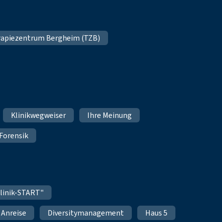
apiezentrum Bergheim (TZB)
Klinikwegweiser
Ihre Meinung
Forensik
linik-START"
Anreise
Diversitymanagement
Haus 5