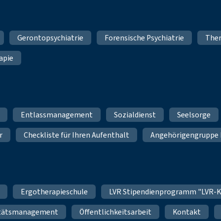
Gerontopsychiatrie
Forensische Psychiatrie
Ther
apie
Entlassmanagement
Sozialdienst
Seelsorge
r
Checkliste für Ihren Aufenthalt
Angehörigengruppe 
Ergotherapieschule
LVR Stipendienprogramm "LVR-K
itätsmanagement
Öffentlichkeitsarbeit
Kontakt