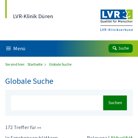
Direkt zum Inhalt
LVR-Klinik Düren
Menü
Suche
Sie sind hier:
Startseite
Globale Suche
Globale Suche
Suchen
172 Treffer für »«
In Ergebnissen blättern:
Relevanz
|
Aktualität