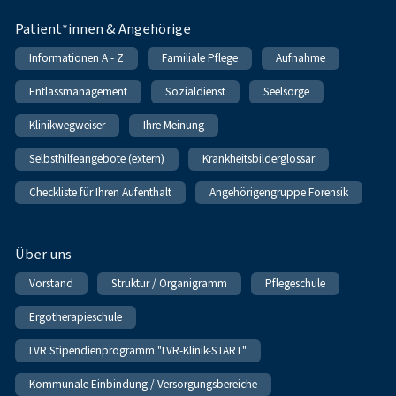
Patient*innen & Angehörige
Informationen A - Z
Familiale Pflege
Aufnahme
Entlassmanagement
Sozialdienst
Seelsorge
Klinikwegweiser
Ihre Meinung
Selbsthilfeangebote (extern)
Krankheitsbilderglossar
Checkliste für Ihren Aufenthalt
Angehörigengruppe Forensik
Über uns
Vorstand
Struktur / Organigramm
Pflegeschule
Ergotherapieschule
LVR Stipendienprogramm "LVR-Klinik-START"
Kommunale Einbindung / Versorgungsbereiche