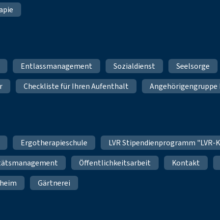
apie
Entlassmanagement
Sozialdienst
Seelsorge
r
Checkliste für Ihren Aufenthalt
Angehörigengruppe 
Ergotherapieschule
LVR Stipendienprogramm "LVR-K
itätsmanagement
Öffentlichkeitsarbeit
Kontakt
nheim
Gärtnerei