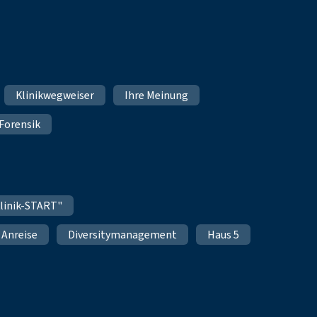
Klinikwegweiser
Ihre Meinung
Forensik
linik-START"
Anreise
Diversitymanagement
Haus 5