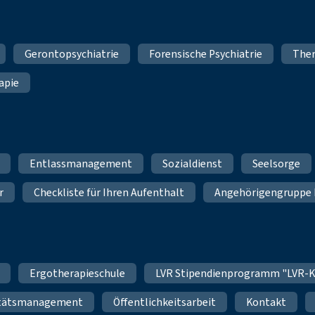
Gerontopsychiatrie
Forensische Psychiatrie
Ther
apie
Entlassmanagement
Sozialdienst
Seelsorge
r
Checkliste für Ihren Aufenthalt
Angehörigengruppe 
Ergotherapieschule
LVR Stipendienprogramm "LVR-K
itätsmanagement
Öffentlichkeitsarbeit
Kontakt