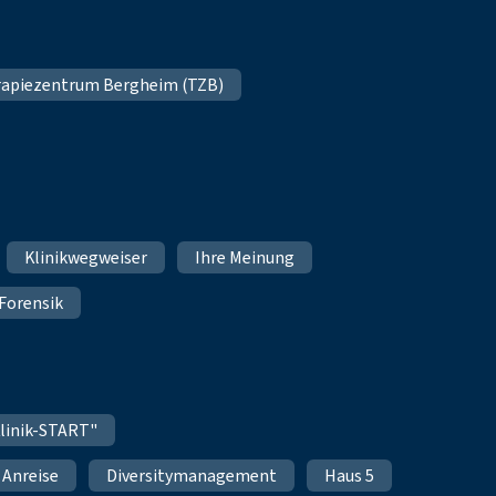
apiezentrum Bergheim (TZB)
Klinikwegweiser
Ihre Meinung
Forensik
linik-START"
Anreise
Diversitymanagement
Haus 5