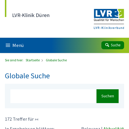
Direkt zum Inhalt
LVR-Klinik Düren
Menü
Suche
Sie sind hier:
Startseite
Globale Suche
Globale Suche
Suchen
172 Treffer für »«
In Ergebnissen blättern:
Relevanz
|
Aktualität