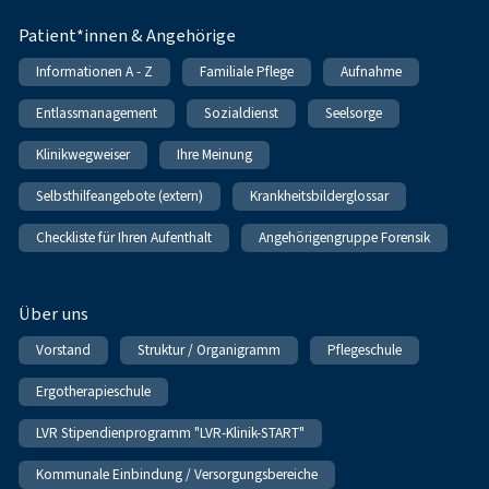
Patient*innen & Angehörige
Informationen A - Z
Familiale Pflege
Aufnahme
Entlassmanagement
Sozialdienst
Seelsorge
Klinikwegweiser
Ihre Meinung
Selbsthilfeangebote (extern)
Krankheitsbilderglossar
Checkliste für Ihren Aufenthalt
Angehörigengruppe Forensik
Über uns
Vorstand
Struktur / Organigramm
Pflegeschule
Ergotherapieschule
LVR Stipendienprogramm "LVR-Klinik-START"
Kommunale Einbindung / Versorgungsbereiche