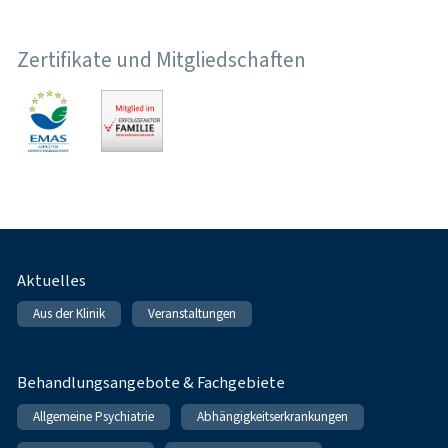
Zertifikate und Mitgliedschaften
Fußnavigation
Aktuelles
Aus der Klinik
Veranstaltungen
Behandlungsangebote & Fachgebiete
Allgemeine Psychiatrie
Abhängigkeitserkrankungen