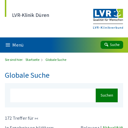
Direkt zum Inhalt
LVR-Klinik Düren
Menü
Suche
Sie sind hier:
Startseite
Globale Suche
Globale Suche
Suchen
172 Treffer für »«
In Ergebnissen blättern:
Relevanz
|
Aktualität