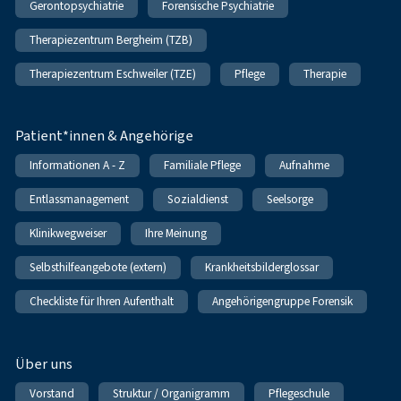
Gerontopsychiatrie
Forensische Psychiatrie
Therapiezentrum Bergheim (TZB)
Therapiezentrum Eschweiler (TZE)
Pflege
Therapie
Patient*innen & Angehörige
Informationen A - Z
Familiale Pflege
Aufnahme
Entlassmanagement
Sozialdienst
Seelsorge
Klinikwegweiser
Ihre Meinung
Selbsthilfeangebote (extern)
Krankheitsbilderglossar
Checkliste für Ihren Aufenthalt
Angehörigengruppe Forensik
Über uns
Vorstand
Struktur / Organigramm
Pflegeschule