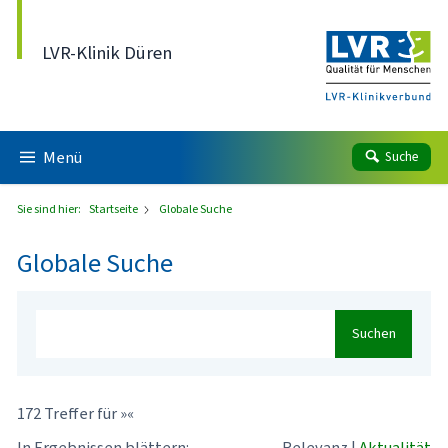
Direkt zum Inhalt
LVR-Klinik Düren
Menü
Suche
Sie sind hier:
Startseite
Globale Suche
Globale Suche
Suchen
172 Treffer für »«
In Ergebnissen blättern:
Relevanz
|
Aktualität