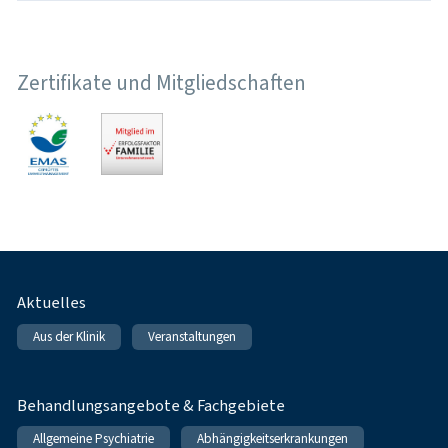
Zertifikate und Mitgliedschaften
Fußnavigation
Aktuelles
Aus der Klinik
Veranstaltungen
Behandlungsangebote & Fachgebiete
Allgemeine Psychiatrie
Abhängigkeitserkrankungen