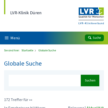
Direkt zum Inhalt
LVR-Klinik Düren
Menü
Suche
Sie sind hier:
Startseite
Globale Suche
Globale Suche
Suchen
172 Treffer für »«
In Ergebnissen blättern:
Relevanz
|
Aktualität