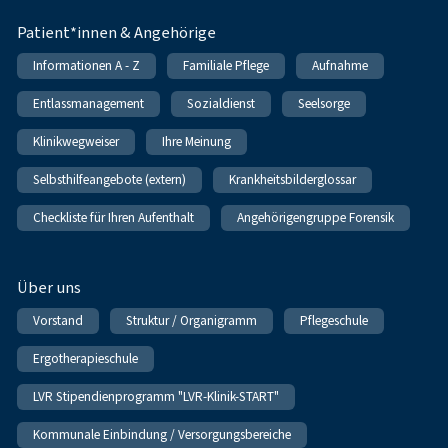
Patient*innen & Angehörige
Informationen A - Z
Familiale Pflege
Aufnahme
Entlassmanagement
Sozialdienst
Seelsorge
Klinikwegweiser
Ihre Meinung
Selbsthilfeangebote (extern)
Krankheitsbilderglossar
Checkliste für Ihren Aufenthalt
Angehörigengruppe Forensik
Über uns
Vorstand
Struktur / Organigramm
Pflegeschule
Ergotherapieschule
LVR Stipendienprogramm "LVR-Klinik-START"
Kommunale Einbindung / Versorgungsbereiche