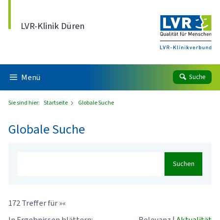
Direkt zum Inhalt
LVR-Klinik Düren
Menü
Suche
Sie sind hier:
Startseite
Globale Suche
Globale Suche
Suchen
172 Treffer für »«
In Ergebnissen blättern:
Relevanz
|
Aktualität