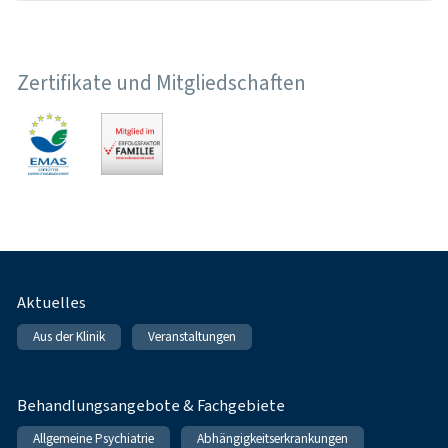
Zertifikate und Mitgliedschaften
Fußnavigation
Aktuelles
Aus der Klinik
Veranstaltungen
Behandlungsangebote & Fachgebiete
Allgemeine Psychiatrie
Abhängigkeitserkrankungen