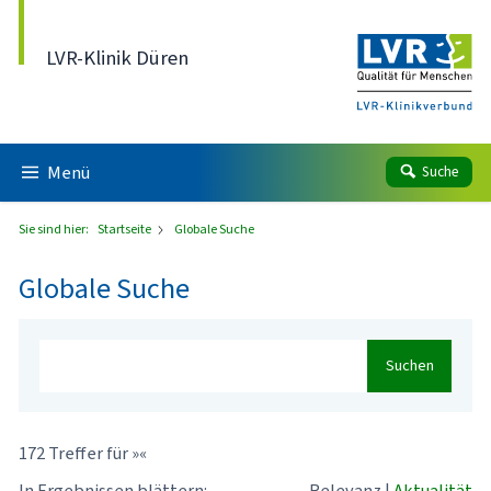
Direkt zum Inhalt
LVR-Klinik Düren
Menü
Suche
Sie sind hier:
Startseite
Globale Suche
Globale Suche
Suchen
172 Treffer für »«
In Ergebnissen blättern:
Relevanz
|
Aktualität