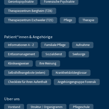
Gerontopsychiatrie
Forensische Psychiatrie
Therapiezentrum Bergheim (TZB)
Therapiezentrum Eschweiler (TZE)
Pflege
Therapie
Patient*innen & Angehörige
Informationen A - Z
Familiale Pflege
Aufnahme
Entlassmanagement
Sozialdienst
Seelsorge
Klinikwegweiser
Ihre Meinung
Selbsthilfeangebote (extern)
Krankheitsbilderglossar
Checkliste für Ihren Aufenthalt
Angehörigengruppe Forensik
Über uns
Vorstand
Struktur / Organigramm
Pflegeschule