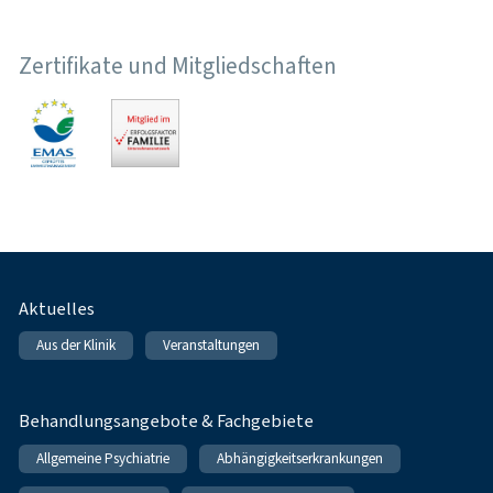
Zertifikate und Mitgliedschaften
Fußnavigation
Aktuelles
Aus der Klinik
Veranstaltungen
Behandlungsangebote & Fachgebiete
Allgemeine Psychiatrie
Abhängigkeitserkrankungen