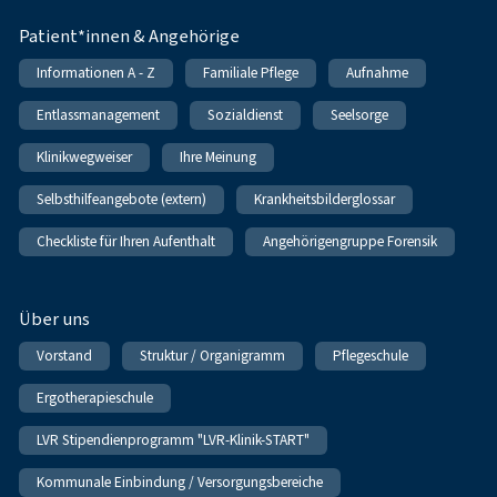
Patient*innen & Angehörige
Informationen A - Z
Familiale Pflege
Aufnahme
Entlassmanagement
Sozialdienst
Seelsorge
Klinikwegweiser
Ihre Meinung
Selbsthilfeangebote (extern)
Krankheitsbilderglossar
Checkliste für Ihren Aufenthalt
Angehörigengruppe Forensik
Über uns
Vorstand
Struktur / Organigramm
Pflegeschule
Ergotherapieschule
LVR Stipendienprogramm "LVR-Klinik-START"
Kommunale Einbindung / Versorgungsbereiche