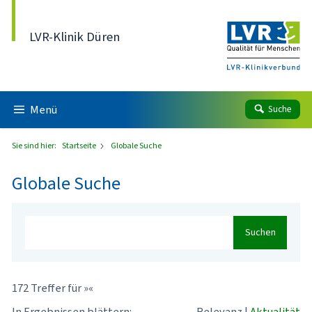
Direkt zum Inhalt
LVR-Klinik Düren
Menü
Suche
Sie sind hier:
Startseite
Globale Suche
Globale Suche
Suchen
172 Treffer für »«
In Ergebnissen blättern:
Relevanz
|
Aktualität