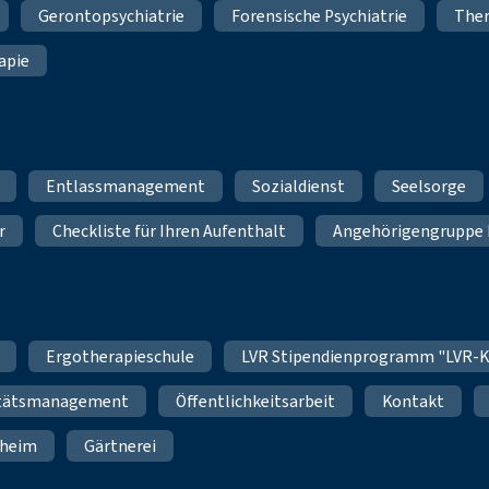
Gerontopsychiatrie
Forensische Psychiatrie
Ther
apie
Entlassmanagement
Sozialdienst
Seelsorge
r
Checkliste für Ihren Aufenthalt
Angehörigengruppe 
Ergotherapieschule
LVR Stipendienprogramm "LVR-K
itätsmanagement
Öffentlichkeitsarbeit
Kontakt
nheim
Gärtnerei