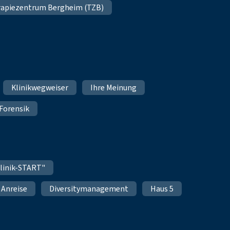
apiezentrum Bergheim (TZB)
Klinikwegweiser
Ihre Meinung
Forensik
linik-START"
Anreise
Diversitymanagement
Haus 5