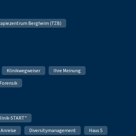
apiezentrum Bergheim (TZB)
Klinikwegweiser
Ihre Meinung
Forensik
linik-START"
Anreise
Diversitymanagement
Haus 5