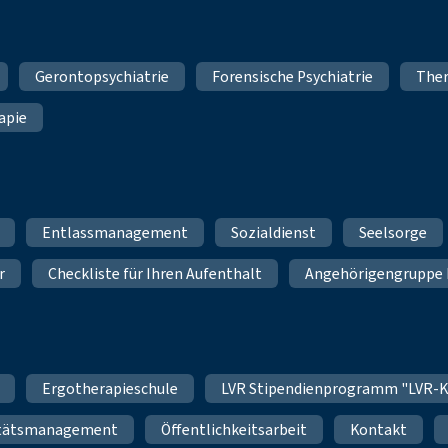
Gerontopsychiatrie
Forensische Psychiatrie
Ther
apie
Entlassmanagement
Sozialdienst
Seelsorge
r
Checkliste für Ihren Aufenthalt
Angehörigengruppe 
Ergotherapieschule
LVR Stipendienprogramm "LVR-K
itätsmanagement
Öffentlichkeitsarbeit
Kontakt