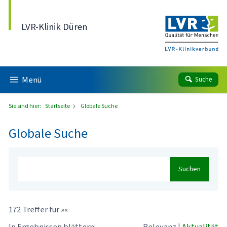
Direkt zum Inhalt
LVR-Klinik Düren
Menü
Suche
Sie sind hier:
Startseite
Globale Suche
Globale Suche
Suchen
172 Treffer für »«
In Ergebnissen blättern:
Relevanz
|
Aktualität