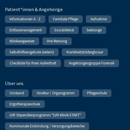
Patient*innen & Angehörige
Informationen A - Z
Familiale Pflege
Aufnahme
Entlassmanagement
Sozialdienst
Seelsorge
Klinikwegweiser
Ihre Meinung
Selbsthilfeangebote (extern)
Krankheitsbilderglossar
Checkliste für Ihren Aufenthalt
Angehörigengruppe Forensik
Über uns
Vorstand
Struktur / Organigramm
Pflegeschule
Ergotherapieschule
LVR Stipendienprogramm "LVR-Klinik-START"
Kommunale Einbindung / Versorgungsbereiche