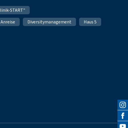
linik-START"
Anreise
Diversitymanagement
Haus 5