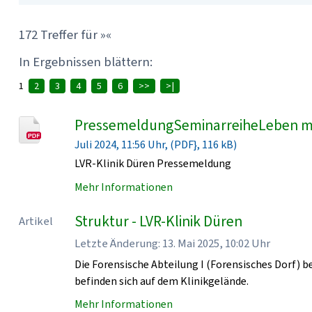
172 Treffer für »«
In Ergebnissen blättern:
1
2
3
4
5
6
>>
>|
PressemeldungSeminarreiheLeben mi
Juli 2024, 11:56 Uhr, (PDF}, 116 kB)
LVR-Klinik Düren Pressemeldung
Mehr Informationen
Struktur - LVR-Klinik Düren
Artikel
Letzte Änderung: 13. Mai 2025, 10:02 Uhr
Die Forensische Abteilung I (Forensisches Dorf) be
befinden sich auf dem Klinikgelände.
Mehr Informationen