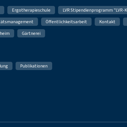
Ergotherapieschule
LVR Stipendienprogramm "LVR-K
itätsmanagement
Öffentlichkeitsarbeit
Kontakt
nheim
Gärtnerei
dung
Publikationen