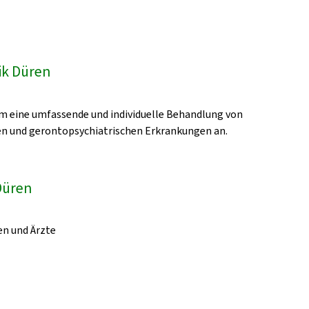
ik Düren
m eine umfassende und individuelle Behandlung von
n und gerontopsychiatrischen Erkrankungen an.
 Düren
en und Ärzte