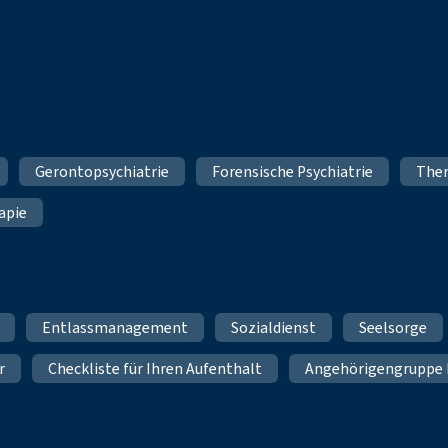
Gerontopsychiatrie
Forensische Psychiatrie
Ther
apie
Entlassmanagement
Sozialdienst
Seelsorge
r
Checkliste für Ihren Aufenthalt
Angehörigengruppe 