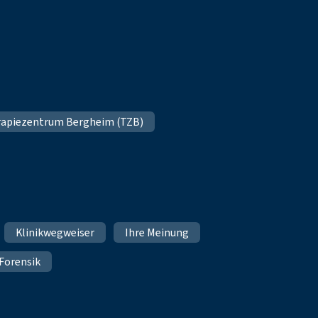
apiezentrum Bergheim (TZB)
Klinikwegweiser
Ihre Meinung
Forensik