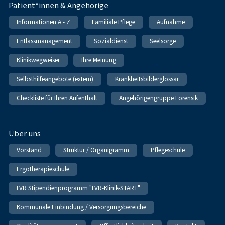
Patient*innen & Angehörige
Informationen A - Z
Familiale Pflege
Aufnahme
Entlassmanagement
Sozialdienst
Seelsorge
Klinikwegweiser
Ihre Meinung
Selbsthilfeangebote (extern)
Krankheitsbilderglossar
Checkliste für Ihren Aufenthalt
Angehörigengruppe Forensik
Über uns
Vorstand
Struktur / Organigramm
Pflegeschule
Ergotherapieschule
LVR Stipendienprogramm "LVR-Klinik-START"
Kommunale Einbindung / Versorgungsbereiche