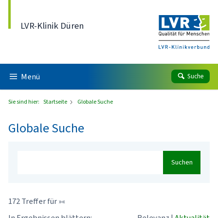
Direkt zum Inhalt
LVR-Klinik Düren
Menü
Suche
Sie sind hier:
Startseite
Globale Suche
Globale Suche
Suchen
172 Treffer für »«
In Ergebnissen blättern:
Relevanz
|
Aktualität