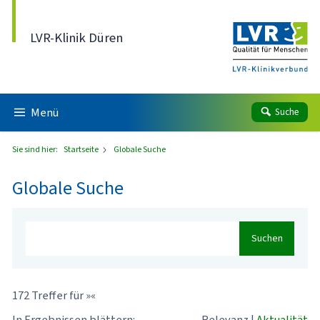
Direkt zum Inhalt
LVR-Klinik Düren
Menü
Suche
Sie sind hier:
Startseite
Globale Suche
Globale Suche
Suchen
172 Treffer für »«
In Ergebnissen blättern:
Relevanz
|
Aktualität