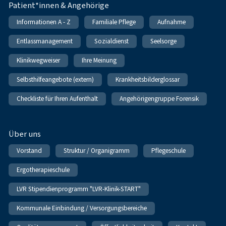
Patient*innen & Angehörige
Informationen A - Z
Familiale Pflege
Aufnahme
Entlassmanagement
Sozialdienst
Seelsorge
Klinikwegweiser
Ihre Meinung
Selbsthilfeangebote (extern)
Krankheitsbilderglossar
Checkliste für Ihren Aufenthalt
Angehörigengruppe Forensik
Über uns
Vorstand
Struktur / Organigramm
Pflegeschule
Ergotherapieschule
LVR Stipendienprogramm "LVR-Klinik-START"
Kommunale Einbindung / Versorgungsbereiche