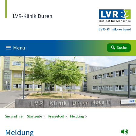
Direkt zum Inhalt
LVR-Klinik Düren
Menü
Suche
Sie sind hier:
Startseite
Pressetool
Meldung
Meldung