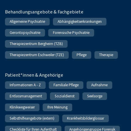
Behandlungsangebote & Fachgebiete
Allgemeine Psychiatrie
Abhängigkeitserkrankungen
Gerontopsychiatrie
Forensische Psychiatrie
Therapiezentrum Bergheim (TZB)
Therapiezentrum Eschweiler (TZE)
Pflege
Therapie
Patient*innen & Angehörige
Informationen A - Z
Familiale Pflege
Aufnahme
Entlassmanagement
Sozialdienst
Seelsorge
Klinikwegweiser
Ihre Meinung
Selbsthilfeangebote (extern)
Krankheitsbilderglossar
Checkliste für Ihren Aufenthalt
Angehörigengruppe Forensik