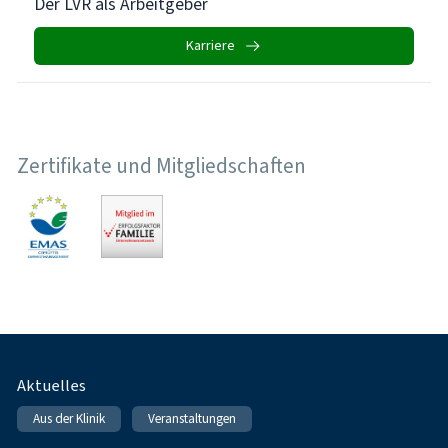
Der LVR als Arbeitgeber
Karriere
Zertifikate und Mitgliedschaften
Fußnavigation
Aktuelles
Aus der Klinik
Veranstaltungen