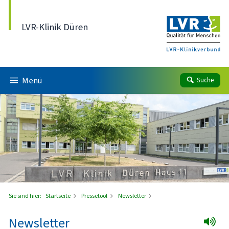
Direkt zum Inhalt
LVR-Klinik Düren
Menü
Suche
Sie sind hier:
Startseite
Pressetool
Newsletter
Newsletter