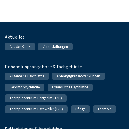
Fußnavigation
Aktuelles
Aus der Klinik
Veranstaltungen
Behandlungsangebote & Fachgebiete
Allgemeine Psychiatrie
Abhängigkeitserkrankungen
Gerontopsychiatrie
Forensische Psychiatrie
Therapiezentrum Bergheim (TZB)
Therapiezentrum Eschweiler (TZE)
Pflege
Therapie
Patient*innen & Angehörige